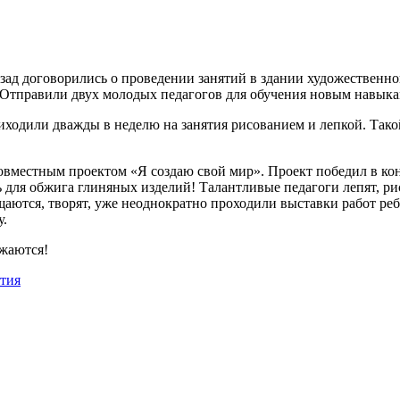
азад договорились о проведении занятий в здании художествен
 Отправили двух молодых педагогов для обучения новым навыкам
приходили дважды в неделю на занятия рисованием и лепкой. Та
вместным проектом «Я создаю свой мир». Проект победил в кон
 для обжига глиняных изделий! Талантливые педагоги лепят, ри
бщаются, творят, уже неоднократно проходили выставки работ ре
у.
лжаются!
тия